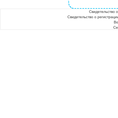
Свидетельство 
Свидетельство о регистра
Во
Се