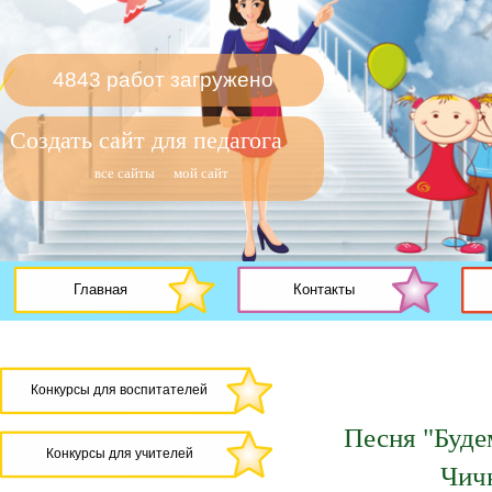
4843 работ загружено
Создать сайт для педагога
все сайты
мой сайт
Главная
Контакты
Конкурсы для воспитателей
Песня "Буде
Конкурсы для учителей
Чичк