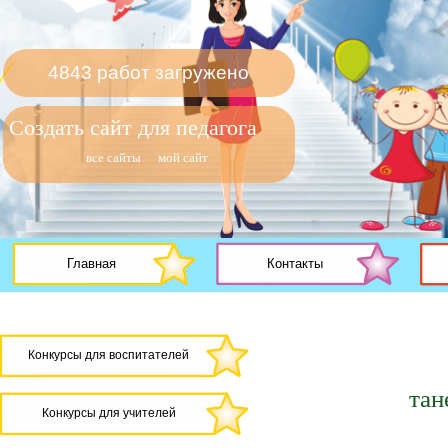
4843 работ загружено
Создать сайт для педагога
все сайты
мой сайт
Главная
Контакты
Конкурсы для воспитателей
тан
Конкурсы для учителей