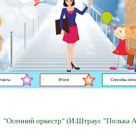
такты
Итоги
Способы опл
"Осенний оркестр" (И.Штраус "Полька А