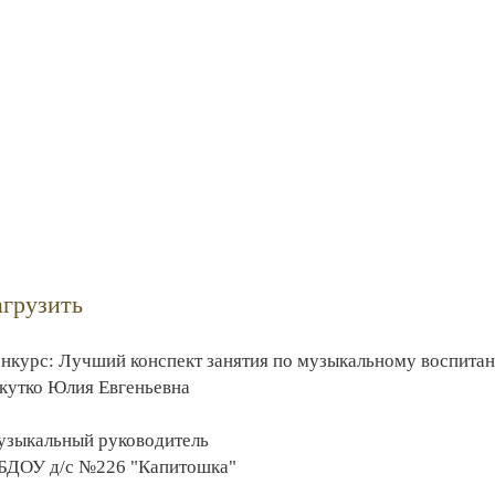
агрузить
нкурс: Лучший конспект занятия по музыкальному воспита
утко Юлия Евгеньевна
зыкальный руководитель
ДОУ д/с №226 "Капитошка"