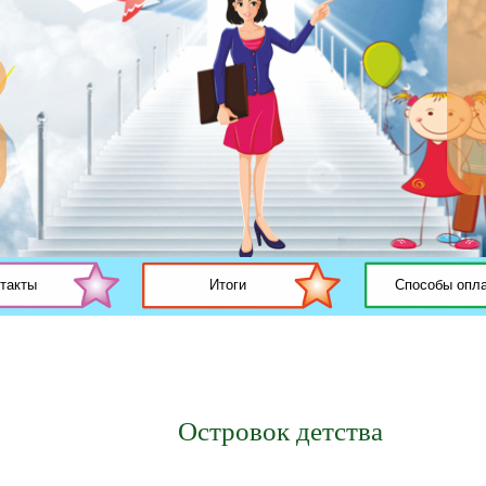
такты
Итоги
Способы опл
Островок детства