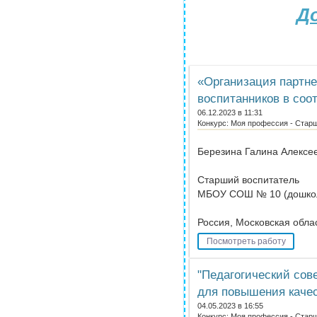
Д
«Организация партне
воспитанников в соо
06.12.2023 в 11:31
Конкурс: Моя профессия - Стар
Березина Галина Алексе
Старший воспитатель
МБОУ СОШ № 10 (дошкол
Россия, Московская облас
Посмотреть работу
"Педагогический сов
для повышения качес
04.05.2023 в 16:55
Конкурс: Моя профессия - Стар