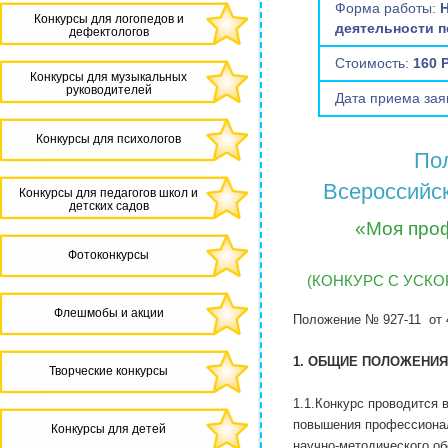
Форма работы:
Н
Конкурсы для логопедов и
деятельности п
дефектологов
Стоимость:
160 
Конкурсы для музыкальных
руководителей
Дата приема зая
Конкурсы для психологов
По
Всероссийск
Конкурсы для педагогов школ и
детских садов
«Моя проф
Фотоконкурсы
(КОНКУРС С УСК
Флешмобы и акции
Положение № 927-11 от 4
1. ОБЩИЕ ПОЛОЖЕНИЯ
Творческие конкурсы
1.1.Конкурс проводится 
повышения профессионал
Конкурсы для детей
научно-методического об