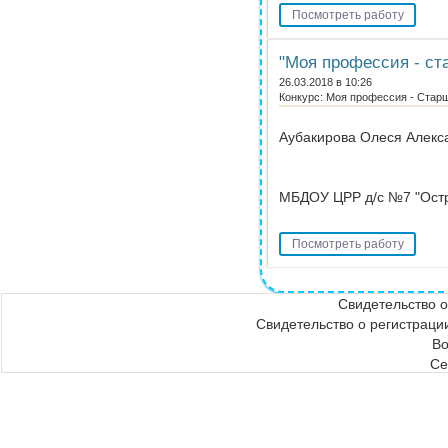
Посмотреть работу
"Моя профессия - ст
26.03.2018 в 10:26
Конкурс: Моя профессия - Стар
Аубакирова Олеся Алекс
МБДОУ ЦРР д/c №7 "Остр
Посмотреть работу
Свидетельство 
Свидетельство о регистра
Во
Се